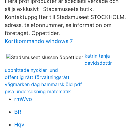
Flera profilprodukter är specialtillverkade och
säljs exklusivt i Stadsmuseets butik.
Kontaktuppgifter till Stadsmuseet STOCKHOLM,
adress, telefonnummer, se information om
företaget. Öppettider.
Kortkommando windows 7
katrin tanja
davidsdottir
upphittade nycklar lund
offentlig rätt förvaltningsrätt
vägmärken dag hammarskjöld pdf
pisa undersökning matematik
rmWvo
BR
Hqv