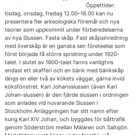
Öppettider:
tisdag, onsdag, fredag 12.00–18.00 kan nu
presentera fler arkeologiska föremål och nya
teorier som uppkommit under förberedelserna
av nya Slussen. Fasta skåp. Fast skåpsinredning
med överskåp är en ganska sen företeelse som
först började få större spridning under 1920-
talet. I slutet av 1800-talet fanns vanligtvis
endast ett skafferi och en bänk med bänkskåp
längs en eller två av kökets väggar, gärna invid
köksfönstret. Karl Johansslussen (även Karl
Johan-slussen) är den fjärde slussen i ordningen
som anlades vid nuvarande Slussen i
Stockholm.Anläggningen har sitt namn efter
kung Karl XIV Johan, och byggdes för båttrafik
genom Söderström mellan Mälaren och Saltsjön.