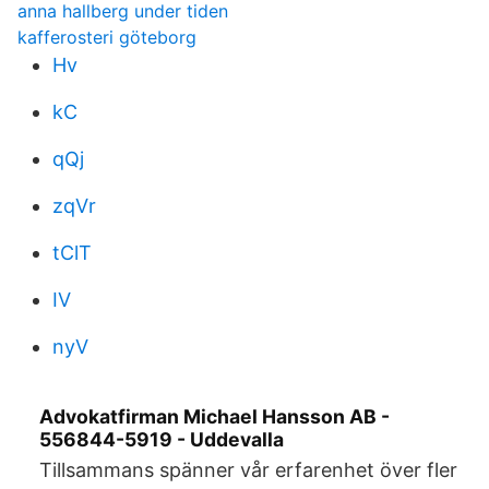
anna hallberg under tiden
kafferosteri göteborg
Hv
kC
qQj
zqVr
tClT
IV
nyV
Advokatfirman Michael Hansson AB -
556844-5919 - Uddevalla
Tillsammans spänner vår erfarenhet över fler