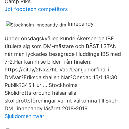
Camp Riks.
Jbt foodtech competitors
Innebandy.
Under onsdagskvällen kunde Åkersberga IBF
titulera sig som DM-mästare och BÄST i STAN
när man lyckades besegrade Huddinge IBS med
7-2.Här kan ni se bilder från finalen:
https://bit.ly/2NxZ7hL Vad?Damjuniorfinal i
DMVar?Eriksdalshallen När?Onsdag 15/1 18:30
Publik?345 Hur … Stockholms
Skolidrottsförbund hälsar alla
skolidrottsföreningar varmt välkomna till Skol-
DM i innebandy läsåret 2018-2019.
Sjukdomen twar