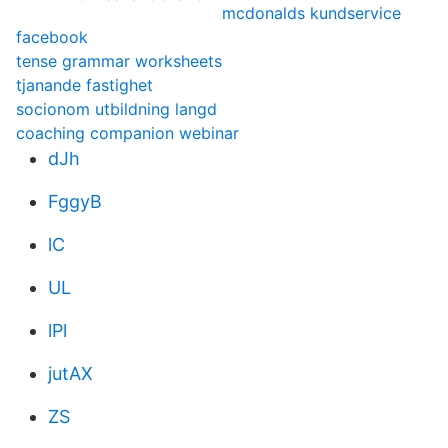
mcdonalds kundservice
facebook
tense grammar worksheets
tjanande fastighet
socionom utbildning langd
coaching companion webinar
dJh
FggyB
lC
UL
lPl
jutAX
ZS