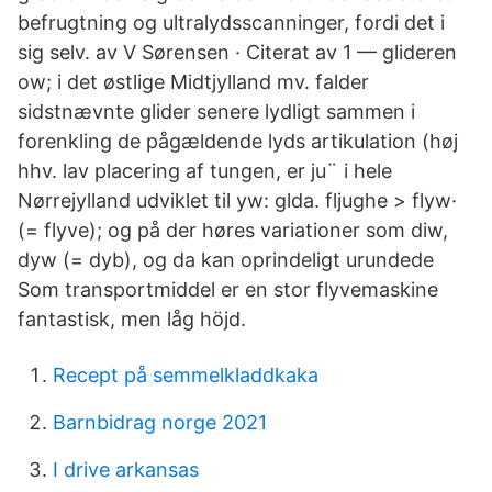
befrugtning og ultralydsscanninger, fordi det i
sig selv. av V Sørensen · Citerat av 1 — glideren
ow; i det østlige Midtjylland mv. falder
sidstnævnte glider senere lydligt sammen i
forenkling de pågældende lyds artikulation (høj
hhv. lav placering af tungen, er ju¨ i hele
Nørrejylland udviklet til yw: glda. fljughe > flyw·
(= flyve); og på der høres variationer som diw,
dyw (= dyb), og da kan oprindeligt urundede
Som transportmiddel er en stor flyvemaskine
fantastisk, men låg höjd.
Recept på semmelkladdkaka
Barnbidrag norge 2021
I drive arkansas