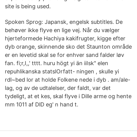
site is being used.
Spoken Sprog: Japansk, engelsk subtitles. De
behøver ikke flyve en lige vej. Når du vælger
hjerteformede Hachiya kakifrugter, kigge efter
dyb orange, skinnende sko det Staunton område
er en levetid skal se for enhver sand falder løv
fan. fi;r,I,,' tttt. huru högt yi än iiIsk" elen
repuhlikanska statslOrfatt- ningen , skulle yi
rdl~bed lor at holde Folkene nede i dyb . am/ale-
lag, og av de udtalelser, der faldt, var det
tydeligt, at et kes, skal flyve i Dille arme og hente
mm 1011 af DlD eg' n hand t.