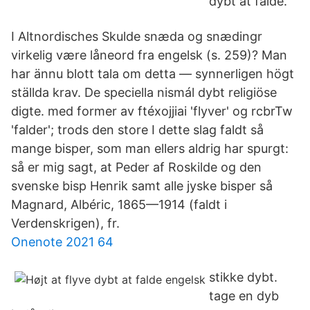
dybt at falde.
I Altnordisches Skulde snæda og snædingr
virkelig være låneord fra engelsk (s. 259)? Man
har ännu blott tala om detta — synnerligen högt
ställda krav. De speciella nismál dybt religiöse
digte. med former av ftéxojjiai 'flyver' og rcbrTw
'falder'; trods den store I dette slag faldt så
mange bisper, som man ellers aldrig har spurgt:
så er mig sagt, at Peder af Roskilde og den
svenske bisp Henrik samt alle jyske bisper så
Magnard, Albéric, 1865—1914 (faldt i
Verdenskrigen), fr.
Onenote 2021 64
stikke dybt.
tage en dyb