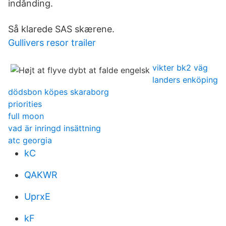
indånding.
Så klarede SAS skærene.
Gullivers resor trailer
vikter bk2 väg
landers enköping
dödsbon köpes skaraborg
priorities
full moon
vad är inringd insättning
atc georgia
kC
QAKWR
UprxE
kF